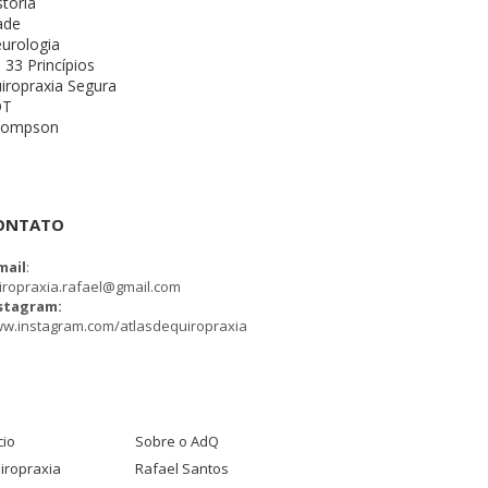
stória
ade
urologia
 33 Princípios
iropraxia Segura
OT
hompson
ONTATO
mail
:
iropraxia.rafael@gmail.com
stagram:
w.instagram.com/atlasdequiropraxia
cio
Sobre o AdQ
iropraxia
Rafael Santos