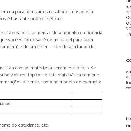
Hi
Id
uem ou para otimizar os resultados dos que já
Ne
Os
s é bastante prático e eficaz.
Qu
S
 sistema para aumentar desempenho e eficiência
T
que você vai precisar é de um papel para fazer
r também) e de um timer – “Um despertador de
C
 uma lista com as matérias a serem estudadas. Se
e-
subdividir
em tópicos. A
lista mais básica tem que
qu
 marcações à frente, como no modelo de exemplo:
In
ww
nianos
Iní
nome do estudante, etc.
Qu