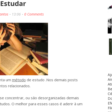
Estudar
Santos
13:06
0 Comments
Aj
An
enta um
método
de estudo .Nos demais posts
At
ntos relacionados.
Be
Ci
 se concentrar, ou são desorganizadas demais
Do
Ef
tudos. O melhor para esses casos é aderir à um
Fi