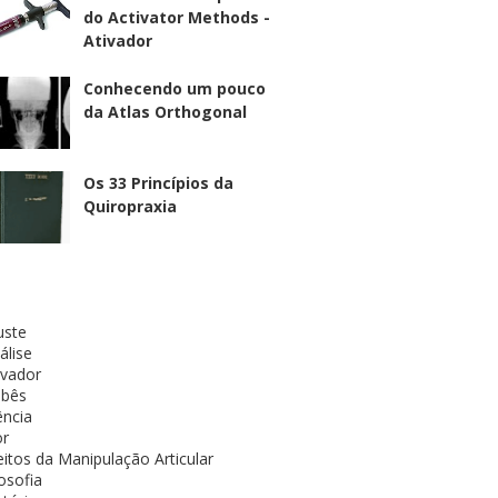
do Activator Methods -
Ativador
Conhecendo um pouco
da Atlas Orthogonal
Os 33 Princípios da
Quiropraxia
uste
álise
ivador
bês
ência
r
eitos da Manipulação Articular
losofia